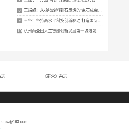
8
王端超：从植物废料到石墨烯的“点石成金”之路
9
王坚：坚持高水平科技创新驱动 打造国际领先的人工智能创新高地
10
杭州向全国人工智能创新发展第一城进发
杂志
《群众》杂志
tpw@163.com