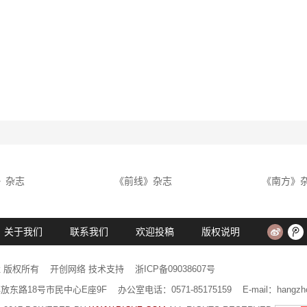
》杂志
《前线》杂志
《南方》
关于我们
联系我们
欢迎投稿
版权说明
社 版权所有
开创网络
技术支持
浙ICP备09038607号
路18号市民中心E座9F 办公室电话：0571-85175159 E-mail：hangzhou