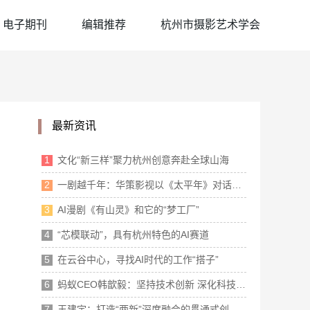
电子期刊
编辑推荐
杭州市摄影艺术学会
最新资讯
1
文化“新三样”聚力杭州创意奔赴全球山海
2
一剧越千年：华策影视以《太平年》对话世界
3
AI漫剧《有山灵》和它的“梦工厂”
4
“芯模联动”，具有杭州特色的AI赛道
5
在云谷中心，寻找AI时代的工作“搭子”
6
蚂蚁CEO韩歆毅：坚持技术创新 深化科技普惠
7
王建宇：打造“两新”深度融合的贯通式创新生态