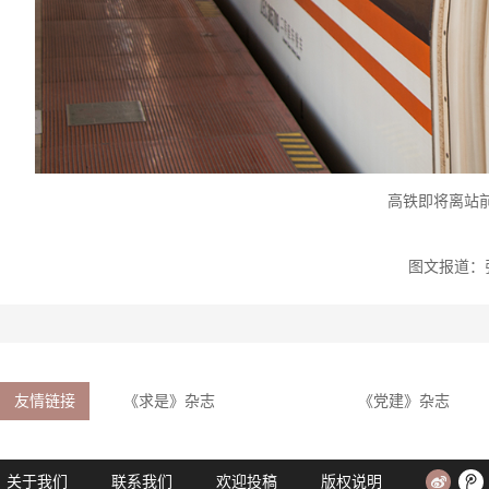
高铁即将离站
图文报道：
友情链接
《求是》杂志
《党建》杂志
关于我们
联系我们
欢迎投稿
版权说明