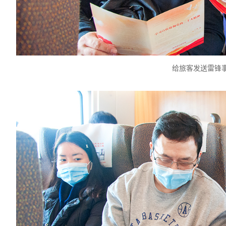
给旅客发送雷锋