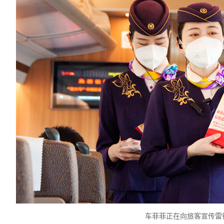
车菲菲正在向旅客宣传雷